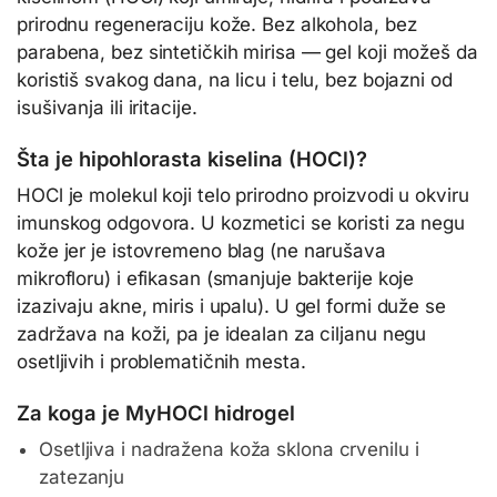
prirodnu regeneraciju kože. Bez alkohola, bez
parabena, bez sintetičkih mirisa — gel koji možeš da
koristiš svakog dana, na licu i telu, bez bojazni od
isušivanja ili iritacije.
Šta je hipohlorasta kiselina (HOCl)?
HOCl je molekul koji telo prirodno proizvodi u okviru
imunskog odgovora. U kozmetici se koristi za negu
kože jer je istovremeno blag (ne narušava
mikrofloru) i efikasan (smanjuje bakterije koje
izazivaju akne, miris i upalu). U gel formi duže se
zadržava na koži, pa je idealan za ciljanu negu
osetljivih i problematičnih mesta.
Za koga je MyHOCl hidrogel
Osetljiva i nadražena koža sklona crvenilu i
zatezanju