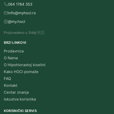
064 1784 353
info@myhocl.rs
@my.hocl
Proizvedeno u Srbiji 🇷🇸
BRZI LINKOVI
Prodavnica
O Nama
O Hipohlorastoj kiselini
Kako HOCl pomaže
FAQ
Kontakt
Centar znanja
Iskustva korisnika
KORISNIČKI SERVIS