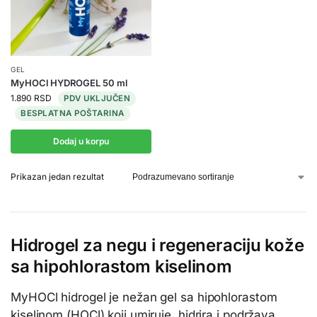
GEL
MyHOCl HYDROGEL 50 ml
1.890
RSD
PDV UKLJUČEN
BESPLATNA POŠTARINA
Dodaj u korpu
Prikazan jedan rezultat
Hidrogel za negu i regeneraciju kože
sa hipohlorastom kiselinom
MyHOCl hidrogel je nežan gel sa hipohlorastom
kiselinom (HOCl) koji umiruje, hidrira i podržava