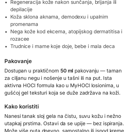
Regeneracija kože nakon sunčanja, brijanja ili
depilacije
Koža sklona aknama, demodexu i upalnim
promenama
Nega kože kod ekcema, atopijskog dermatitisa i
rozacee
Trudnice i mame koje doje, bebe i mala deca
Pakovanje
Dostupan u praktičnom
50 ml
pakovanju — taman
za ciljanu negu i nošenje u tašni ili na put. Ista
aktivna HOCl formula kao u MyHOCl losionima, u
gušćoj gel teksturi koja se duže zadržava na koži.
Kako koristiti
Nanesi tanak sloj gela na čistu, suvu kožu i nežno
utapkaj prstima. Ostavi da se upije — bez ispiranja.
Može više puta dnevno, samostalno ili ispod kreme.