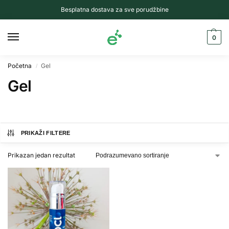
Besplatna dostava za sve porudžbine
0
Početna
Gel
/
Gel
PRIKAŽI FILTERE
Prikazan jedan rezultat